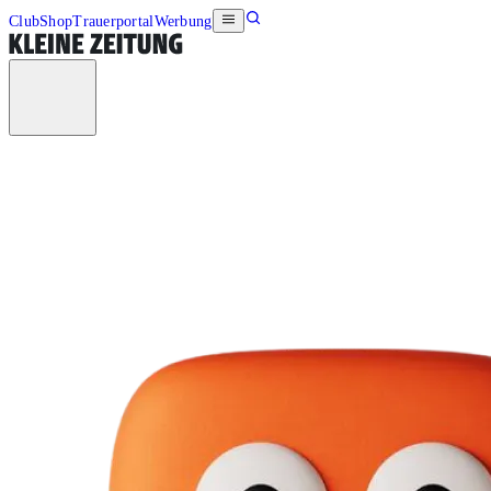
Club
Shop
Trauerportal
Werbung