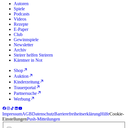
Autoren
Spiele
Podcasts
Videos
Rezepte
E-Paper
Club
Gewinnspiele
Newsletter
Archiv
Steirer helfen Steirern
Kärntner in Not
Shop
Auktion
Kinderzeitung
Trauerportal
Partnersuche
Werbung
Impressum
AGB
Datenschutz
Barrierefreiheitserklärung
Hilfe
Cookie-
Einstellungen
Push-Mitteilungen