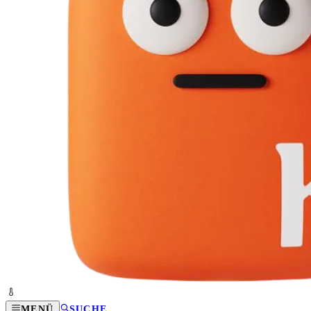
MENÜ
SUCHE