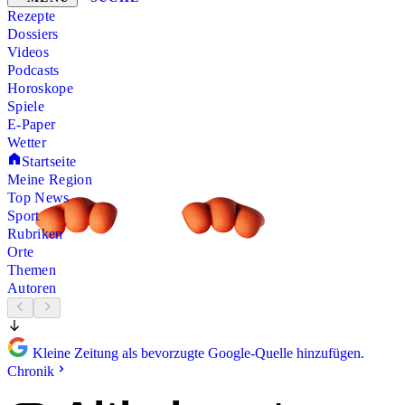
Rezepte
Dossiers
Videos
Podcasts
Horoskope
Spiele
E-Paper
Wetter
Startseite
Meine Region
Top News
Sport
Rubriken
Orte
Themen
Autoren
Kleine Zeitung als bevorzugte Google-Quelle hinzufügen.
Chronik