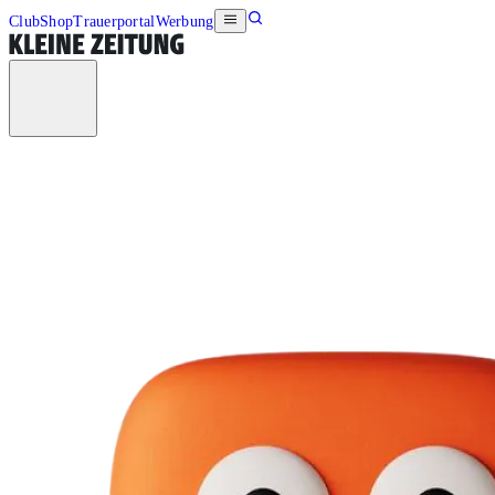
Club
Shop
Trauerportal
Werbung