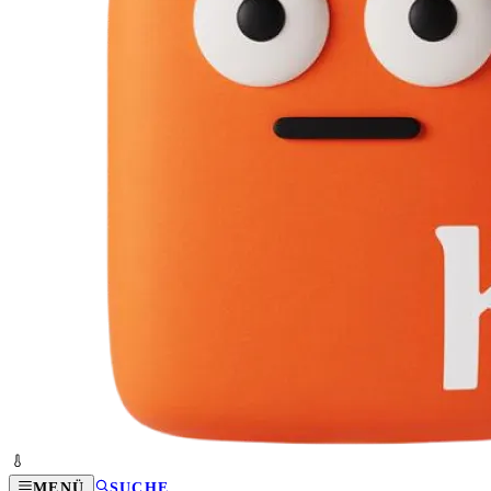
MENÜ
SUCHE