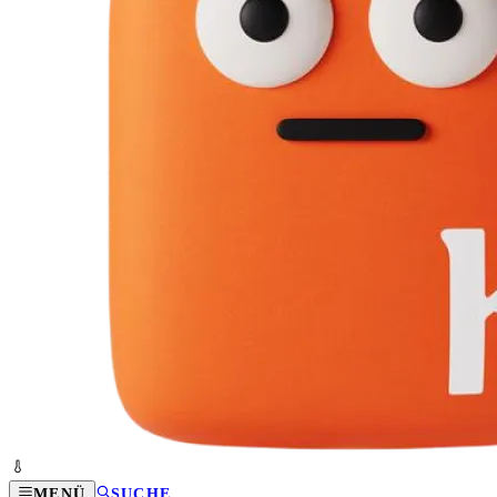
MENÜ
SUCHE