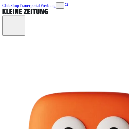
Club
Shop
Trauerportal
Werbung