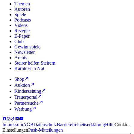
Themen
Autoren
Spiele
Podcasts
Videos
Rezepte
E-Paper
Club
Gewinnspiele
Newsletter
Archiv
Steirer helfen Steirern
Kärntner in Not
Shop
Auktion
Kinderzeitung
Trauerportal
Partnersuche
Werbung
Impressum
AGB
Datenschutz
Barrierefreiheitserklärung
Hilfe
Cookie-
Einstellungen
Push-Mitteilungen