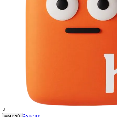
MENÜ
SUCHE