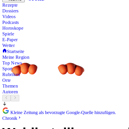
Rezepte
Dossiers
Videos
Podcasts
Horoskope
Spiele
E-Paper
Wetter
Startseite
Meine Region
Top News
Sport
Rubriken
Orte
Themen
Autoren
Kleine Zeitung als bevorzugte Google-Quelle hinzufügen.
Chronik