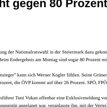
ht gegen 80 Prozen
ung der Nationalratswahl in der Steiermark dazu geko
 Beim Endergebnis am Montag sind sogar 80 Prozent mö
ensieger" kann sich Werner Kogler fühlen. Seine Grünen
 Prozent, die ÖVP kommt auf über 26 Prozent. SPÖ, FPÖ
ührer Toni Vukan offenbar eine Exklusivmeldung von
ungstür angelangt war, veranlasste ihn, mit der Vertei