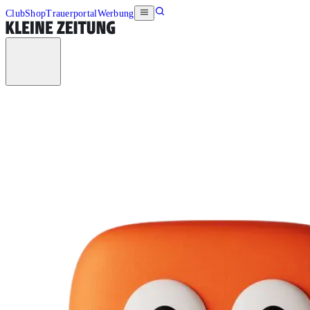
Club
Shop
Trauerportal
Werbung