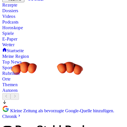
Rezepte
Dossiers
Videos
Podcasts
Horoskope
Spiele
E-Paper
Wetter
Startseite
Meine Region
Top News
Sport
Rubriken
Orte
Themen
Autoren
Kleine Zeitung als bevorzugte Google-Quelle hinzufügen.
Chronik