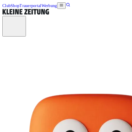
Club
Shop
Trauerportal
Werbung