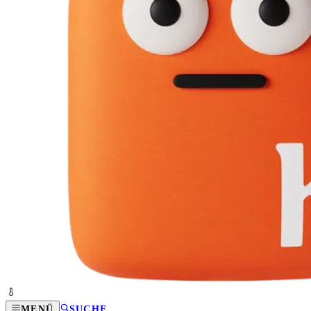
MENÜ
SUCHE