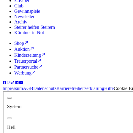
E-Paper
Club
Gewinnspiele
Newsletter
Archiv
Steirer helfen Steirern
Kärntner in Not
Shop
Auktion
Kinderzeitung
Trauerportal
Partnersuche
Werbung
Impressum
AGB
Datenschutz
Barrierefreiheitserklärung
Hilfe
Cookie-Ei
System
Hell