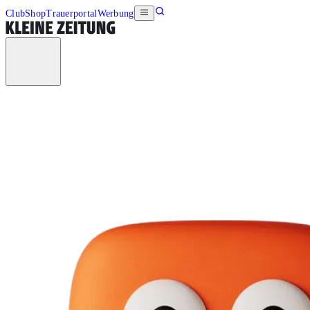
Club
Shop
Trauerportal
Werbung