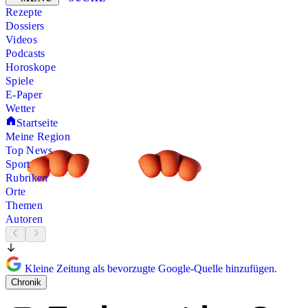
Rezepte
Dossiers
Videos
Podcasts
Horoskope
Spiele
E-Paper
Wetter
Startseite
Meine Region
Top News
Sport
Rubriken
Orte
Themen
Autoren
Kleine Zeitung als bevorzugte Google-Quelle hinzufügen.
Chronik