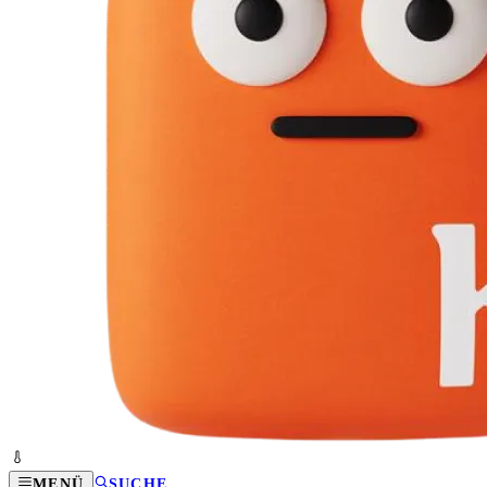
MENÜ
SUCHE