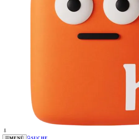
MENÜ
SUCHE