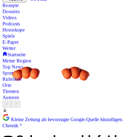
Rezepte
Dossiers
Videos
Podcasts
Horoskope
Spiele
E-Paper
Wetter
Startseite
Meine Region
Top News
Sport
Rubriken
Orte
Themen
Autoren
Kleine Zeitung als bevorzugte Google-Quelle hinzufügen.
Chronik