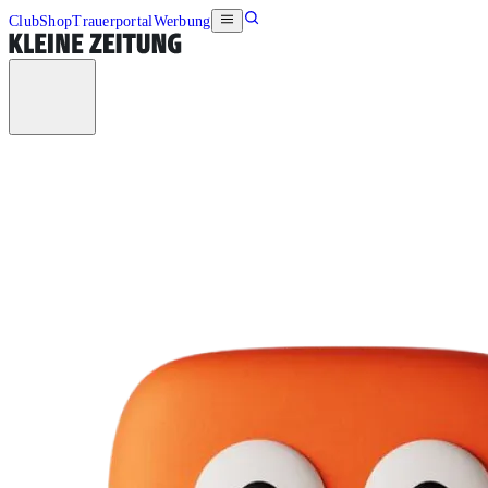
Club
Shop
Trauerportal
Werbung