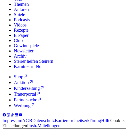
Themen
Autoren
Spiele
Podcasts
Videos
Rezepte
E-Paper
Club
Gewinnspiele
Newsletter
Archiv
Steirer helfen Steirern
Kärntner in Not
Shop
Auktion
Kinderzeitung
Trauerportal
Partnersuche
Werbung
Impressum
AGB
Datenschutz
Barrierefreiheitserklärung
Hilfe
Cookie-
Einstellungen
Push-Mitteilungen