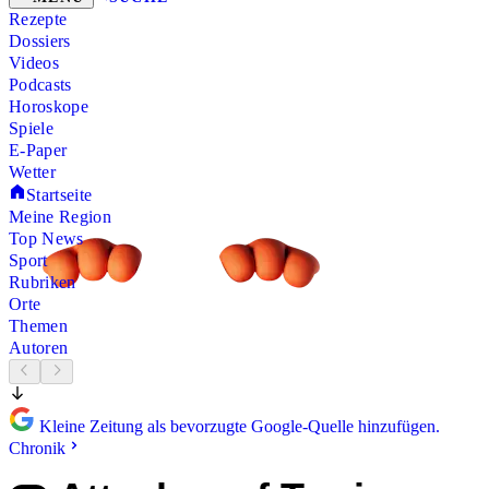
Rezepte
Dossiers
Videos
Podcasts
Horoskope
Spiele
E-Paper
Wetter
Startseite
Meine Region
Top News
Sport
Rubriken
Orte
Themen
Autoren
Kleine Zeitung als bevorzugte Google-Quelle hinzufügen.
Chronik