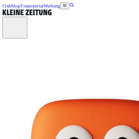
Club
Shop
Trauerportal
Werbung