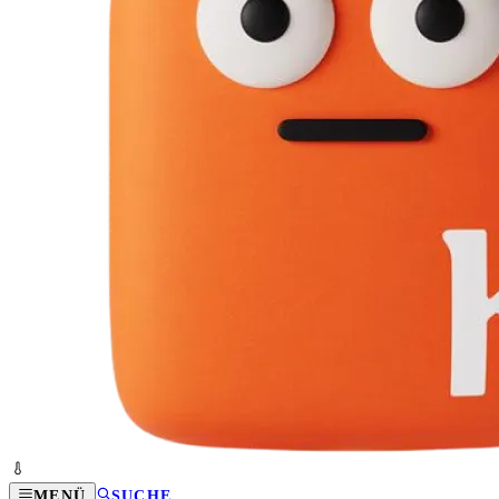
MENÜ
SUCHE