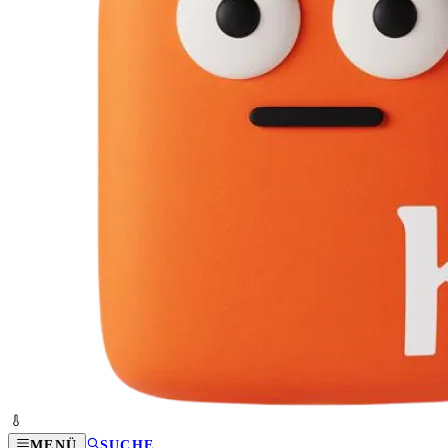
MENÜ
SUCHE