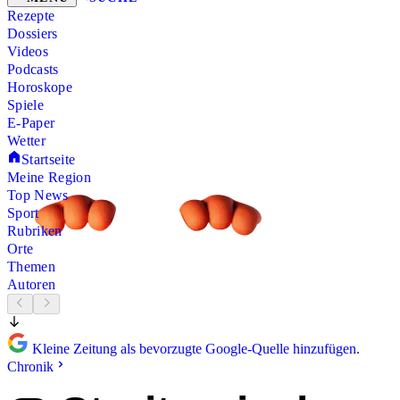
Rezepte
Dossiers
Videos
Podcasts
Horoskope
Spiele
E-Paper
Wetter
Startseite
Meine Region
Top News
Sport
Rubriken
Orte
Themen
Autoren
Kleine Zeitung als bevorzugte Google-Quelle hinzufügen.
Chronik