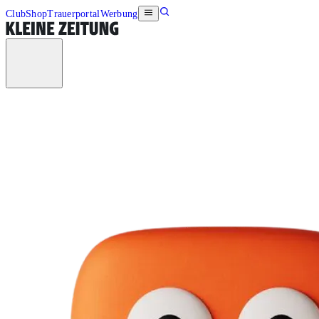
Club
Shop
Trauerportal
Werbung