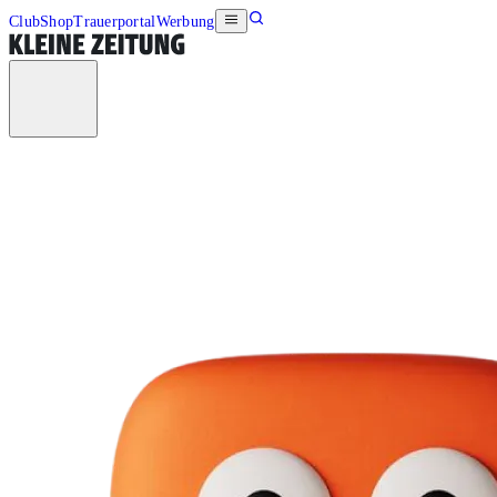
Club
Shop
Trauerportal
Werbung