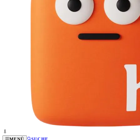
MENÜ
SUCHE