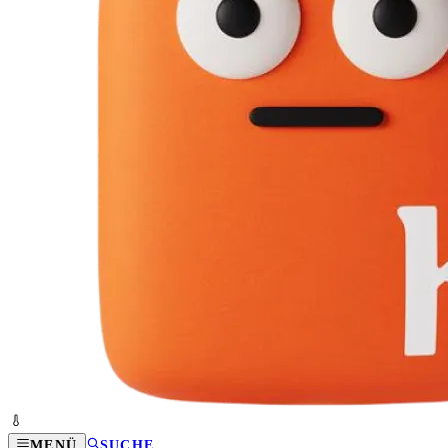
MENÜ
SUCHE