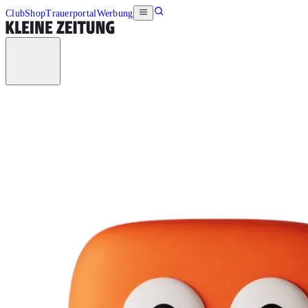
Club
Shop
Trauerportal
Werbung