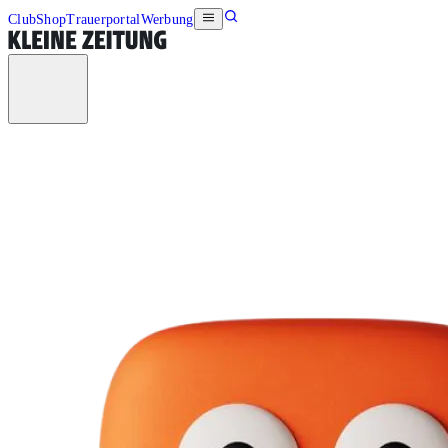
Club
Shop
Trauerportal
Werbung