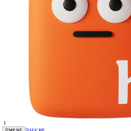
MENÜ
SUCHE