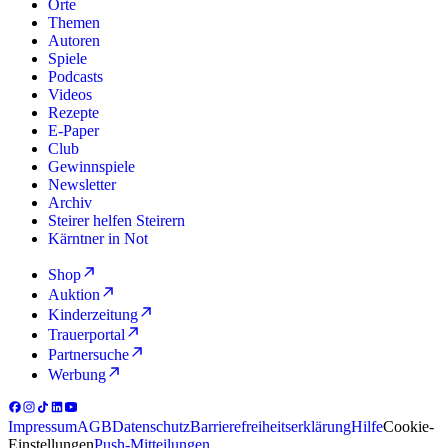
Orte
Themen
Autoren
Spiele
Podcasts
Videos
Rezepte
E-Paper
Club
Gewinnspiele
Newsletter
Archiv
Steirer helfen Steirern
Kärntner in Not
Shop
Auktion
Kinderzeitung
Trauerportal
Partnersuche
Werbung
Impressum
AGB
Datenschutz
Barrierefreiheitserklärung
Hilfe
Cookie-
Einstellungen
Push-Mitteilungen