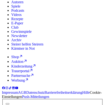
Autoren
Spiele
Podcasts
Videos
Rezepte
E-Paper
Club
Gewinnspiele
Newsletter
Archiv
Steirer helfen Steirern
Kärntner in Not
Shop
Auktion
Kinderzeitung
Trauerportal
Partnersuche
Werbung
Impressum
AGB
Datenschutz
Barrierefreiheitserklärung
Hilfe
Cookie-
Einstellungen
Push-Mitteilungen