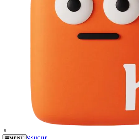
MENÜ
SUCHE