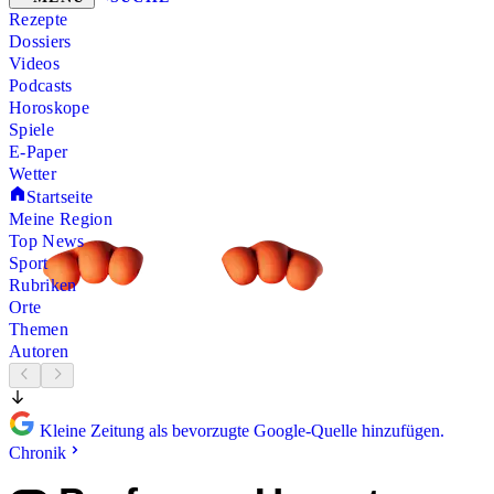
Rezepte
Dossiers
Videos
Podcasts
Horoskope
Spiele
E-Paper
Wetter
Startseite
Meine Region
Top News
Sport
Rubriken
Orte
Themen
Autoren
Kleine Zeitung als bevorzugte Google-Quelle hinzufügen.
Chronik