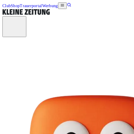
Club
Shop
Trauerportal
Werbung