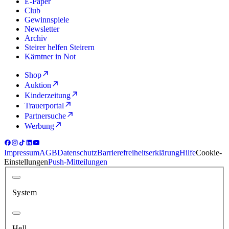
E-Paper
Club
Gewinnspiele
Newsletter
Archiv
Steirer helfen Steirern
Kärntner in Not
Shop
Auktion
Kinderzeitung
Trauerportal
Partnersuche
Werbung
Impressum
AGB
Datenschutz
Barrierefreiheitserklärung
Hilfe
Cookie-
Einstellungen
Push-Mitteilungen
System
Hell