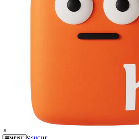
MENÜ
SUCHE