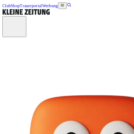
Club
Shop
Trauerportal
Werbung