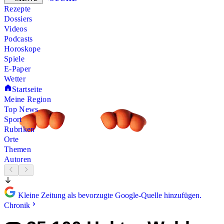
Rezepte
Dossiers
Videos
Podcasts
Horoskope
Spiele
E-Paper
Wetter
Startseite
Meine Region
Top News
Sport
Rubriken
Orte
Themen
Autoren
Kleine Zeitung als bevorzugte Google-Quelle hinzufügen.
Chronik