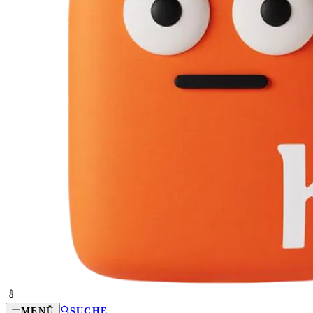
MENÜ
SUCHE