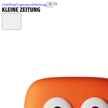
Club
Shop
Trauerportal
Werbung