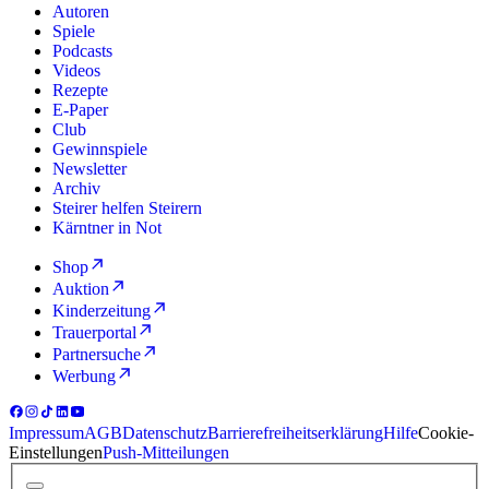
Autoren
Spiele
Podcasts
Videos
Rezepte
E-Paper
Club
Gewinnspiele
Newsletter
Archiv
Steirer helfen Steirern
Kärntner in Not
Shop
Auktion
Kinderzeitung
Trauerportal
Partnersuche
Werbung
Impressum
AGB
Datenschutz
Barrierefreiheitserklärung
Hilfe
Cookie-
Einstellungen
Push-Mitteilungen