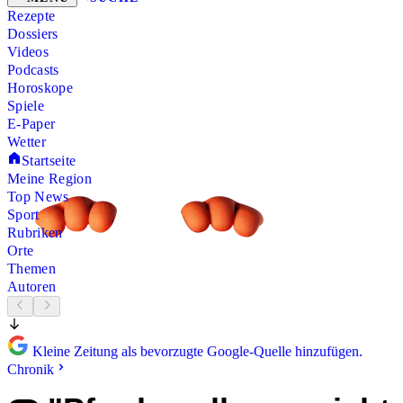
Rezepte
Dossiers
Videos
Podcasts
Horoskope
Spiele
E-Paper
Wetter
Startseite
Meine Region
Top News
Sport
Rubriken
Orte
Themen
Autoren
Kleine Zeitung als bevorzugte Google-Quelle hinzufügen.
Chronik