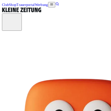
Club
Shop
Trauerportal
Werbung