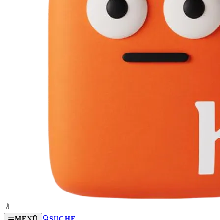
MENÜ
SUCHE