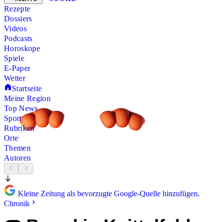
Rezepte
Dossiers
Videos
Podcasts
Horoskope
Spiele
E-Paper
Wetter
Startseite
Meine Region
Top News
Sport
Rubriken
Orte
Themen
Autoren
Kleine Zeitung als bevorzugte Google-Quelle hinzufügen.
Chronik