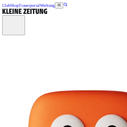
Club
Shop
Trauerportal
Werbung