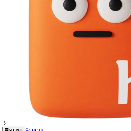
MENÜ
SUCHE