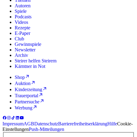
Themen
Autoren
Spiele
Podcasts
Videos
Rezepte
E-Paper
Club
Gewinnspiele
Newsletter
Archiv
Steirer helfen Steirern
Kärntner in Not
Shop
Auktion
Kinderzeitung
Trauerportal
Partnersuche
Werbung
Impressum
AGB
Datenschutz
Barrierefreiheitserklärung
Hilfe
Cookie-
Einstellungen
Push-Mitteilungen