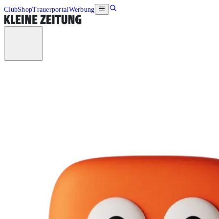
Club
Shop
Trauerportal
Werbung