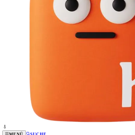
MENÜ
SUCHE