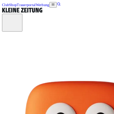
Club
Shop
Trauerportal
Werbung