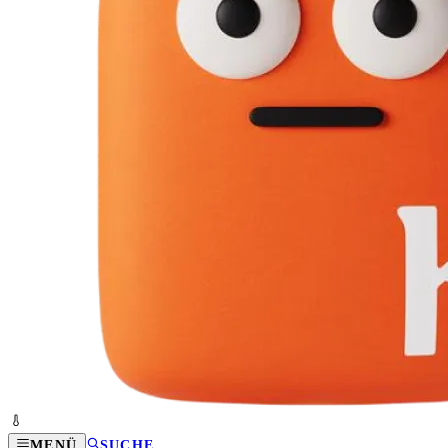
MENÜ
SUCHE