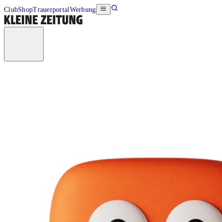
Club
Shop
Trauerportal
Werbung