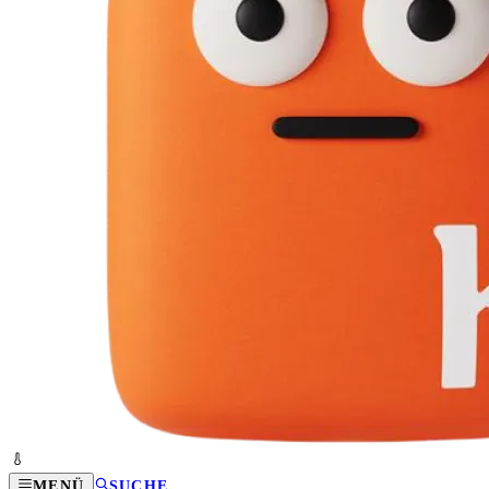
MENÜ
SUCHE