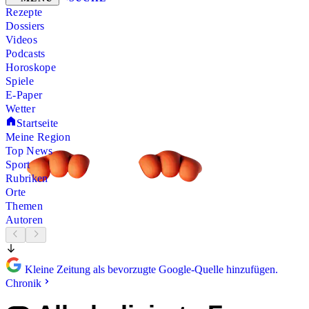
Rezepte
Dossiers
Videos
Podcasts
Horoskope
Spiele
E-Paper
Wetter
Startseite
Meine Region
Top News
Sport
Rubriken
Orte
Themen
Autoren
Kleine Zeitung als bevorzugte Google-Quelle hinzufügen.
Chronik