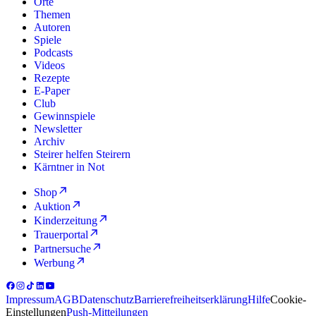
Orte
Themen
Autoren
Spiele
Podcasts
Videos
Rezepte
E-Paper
Club
Gewinnspiele
Newsletter
Archiv
Steirer helfen Steirern
Kärntner in Not
Shop
Auktion
Kinderzeitung
Trauerportal
Partnersuche
Werbung
Impressum
AGB
Datenschutz
Barrierefreiheitserklärung
Hilfe
Cookie-
Einstellungen
Push-Mitteilungen