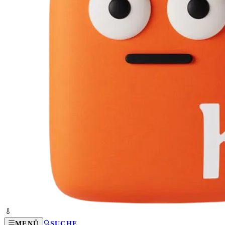
MENÜ
SUCHE