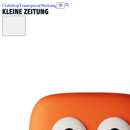
Club
Shop
Trauerportal
Werbung