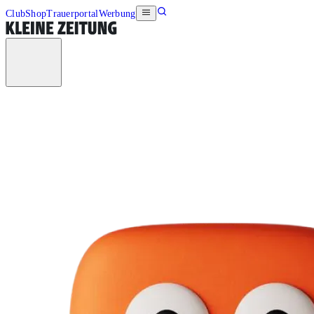
Club
Shop
Trauerportal
Werbung