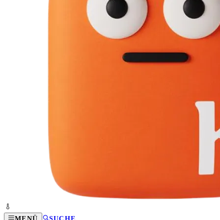
MENÜ
SUCHE