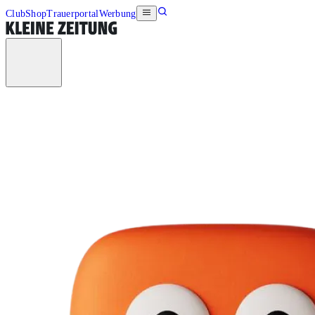
Club
Shop
Trauerportal
Werbung