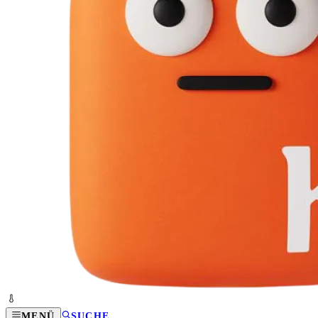
MENÜ
SUCHE