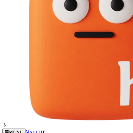
MENÜ
SUCHE