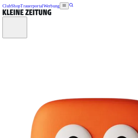
Club
Shop
Trauerportal
Werbung