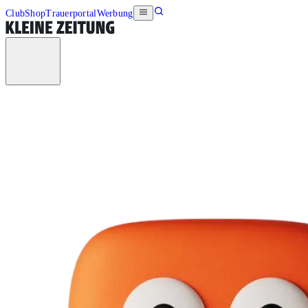
Club
Shop
Trauerportal
Werbung