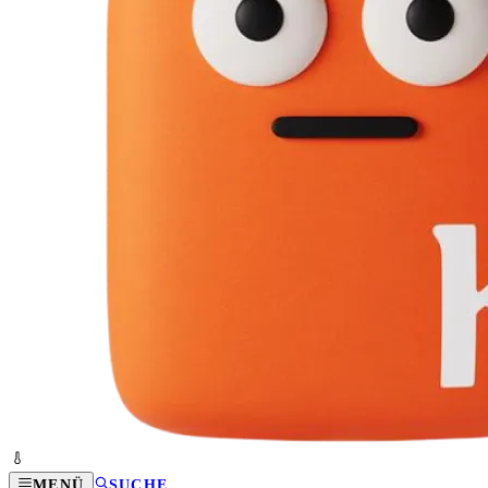
MENÜ
SUCHE