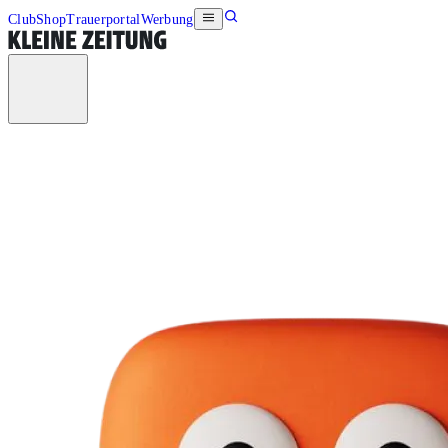
Club
Shop
Trauerportal
Werbung