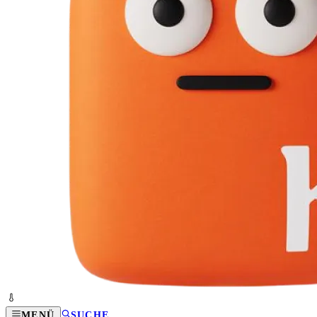
MENÜ
SUCHE