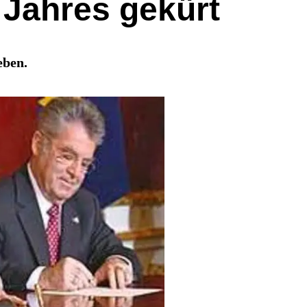
 Jahres gekürt
eben.