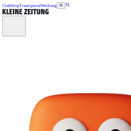
Club
Shop
Trauerportal
Werbung