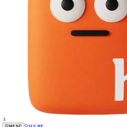
MENÜ
SUCHE