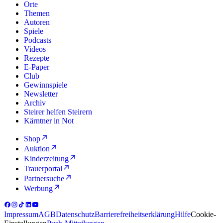
Orte
Themen
Autoren
Spiele
Podcasts
Videos
Rezepte
E-Paper
Club
Gewinnspiele
Newsletter
Archiv
Steirer helfen Steirern
Kärntner in Not
Shop
Auktion
Kinderzeitung
Trauerportal
Partnersuche
Werbung
Impressum
AGB
Datenschutz
Barrierefreiheitserklärung
Hilfe
Cookie-