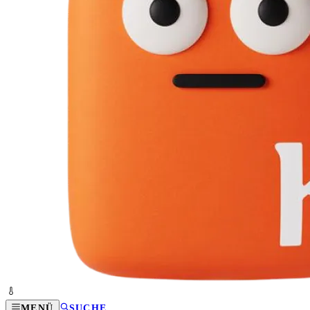
MENÜ
SUCHE