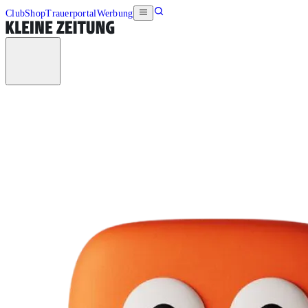
Club
Shop
Trauerportal
Werbung