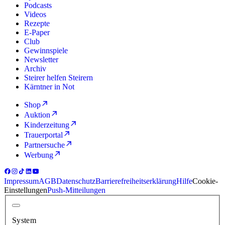
Podcasts
Videos
Rezepte
E-Paper
Club
Gewinnspiele
Newsletter
Archiv
Steirer helfen Steirern
Kärntner in Not
Shop
Auktion
Kinderzeitung
Trauerportal
Partnersuche
Werbung
Impressum
AGB
Datenschutz
Barrierefreiheitserklärung
Hilfe
Cookie-
Einstellungen
Push-Mitteilungen
System