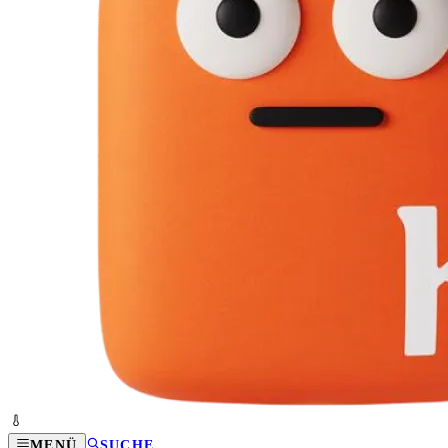
MENÜ
SUCHE