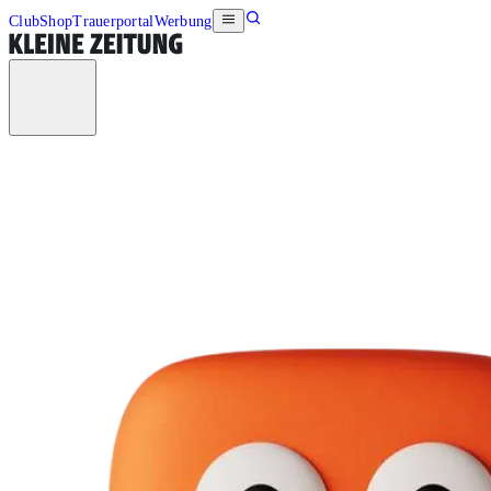
Club
Shop
Trauerportal
Werbung