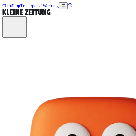
Club
Shop
Trauerportal
Werbung