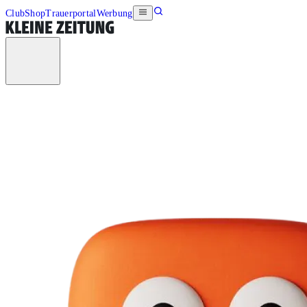
Club
Shop
Trauerportal
Werbung