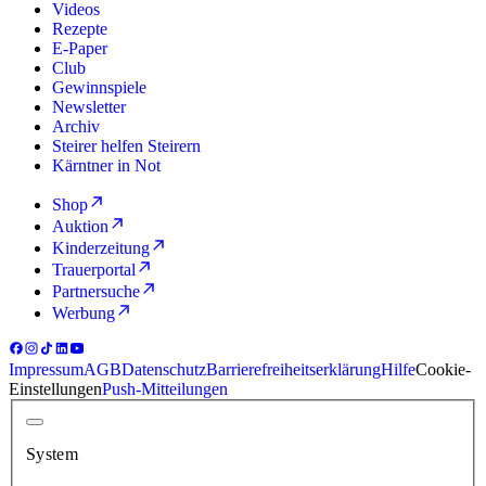
Videos
Rezepte
E-Paper
Club
Gewinnspiele
Newsletter
Archiv
Steirer helfen Steirern
Kärntner in Not
Shop
Auktion
Kinderzeitung
Trauerportal
Partnersuche
Werbung
Impressum
AGB
Datenschutz
Barrierefreiheitserklärung
Hilfe
Cookie-
Einstellungen
Push-Mitteilungen
System