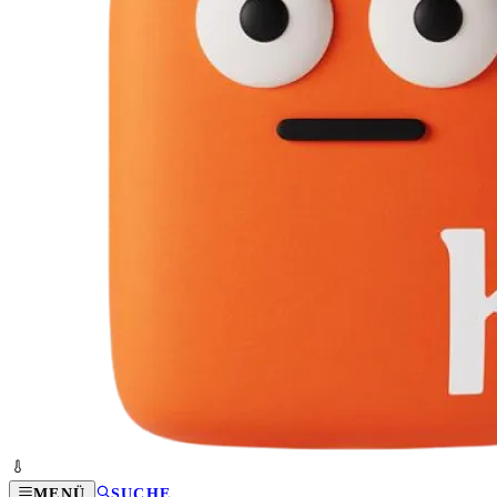
MENÜ
SUCHE