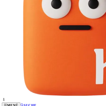
MENÜ
SUCHE