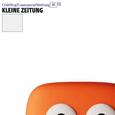
Club
Shop
Trauerportal
Werbung