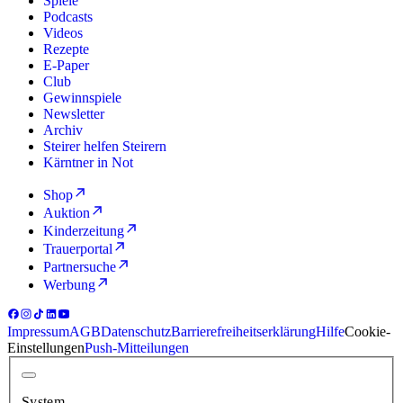
Spiele
Podcasts
Videos
Rezepte
E-Paper
Club
Gewinnspiele
Newsletter
Archiv
Steirer helfen Steirern
Kärntner in Not
Shop
Auktion
Kinderzeitung
Trauerportal
Partnersuche
Werbung
Impressum
AGB
Datenschutz
Barrierefreiheitserklärung
Hilfe
Cookie-
Einstellungen
Push-Mitteilungen
System