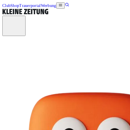
Club
Shop
Trauerportal
Werbung