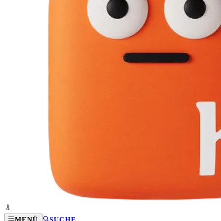
MENÜ
SUCHE