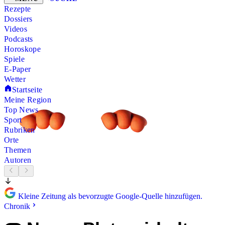
Rezepte
Dossiers
Videos
Podcasts
Horoskope
Spiele
E-Paper
Wetter
Startseite
Meine Region
Top News
Sport
Rubriken
Orte
Themen
Autoren
Kleine Zeitung als bevorzugte Google-Quelle hinzufügen.
Chronik