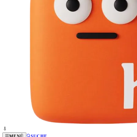
MENÜ
SUCHE