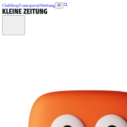
Club
Shop
Trauerportal
Werbung