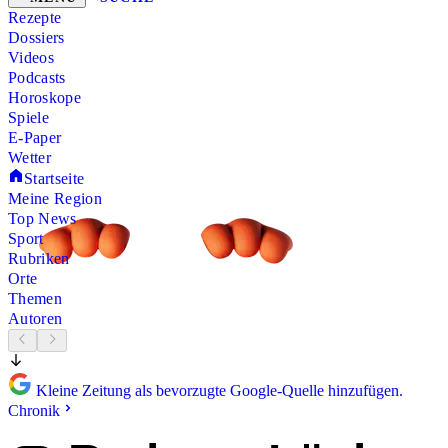
Rezepte
Dossiers
Videos
Podcasts
Horoskope
Spiele
E-Paper
Wetter
Startseite
Meine Region
Top News
Sport
Rubriken
Orte
Themen
Autoren
Kleine Zeitung als bevorzugte Google-Quelle hinzufügen.
Chronik