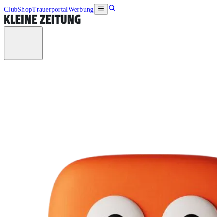
Club
Shop
Trauerportal
Werbung