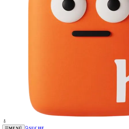
MENÜ
SUCHE