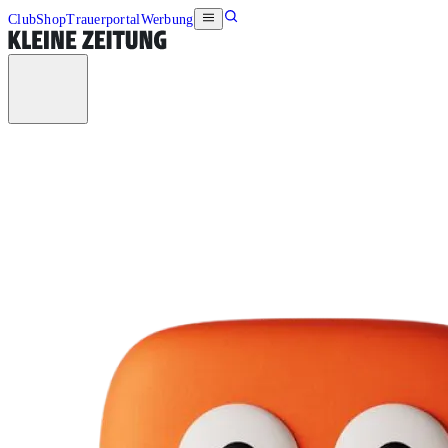
Club
Shop
Trauerportal
Werbung