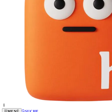
MENÜ
SUCHE