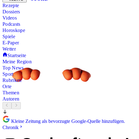
Rezepte
Dossiers
Videos
Podcasts
Horoskope
Spiele
E-Paper
Wetter
Startseite
Meine Region
Top News
Sport
Rubriken
Orte
Themen
Autoren
Kleine Zeitung als bevorzugte Google-Quelle hinzufügen.
Chronik