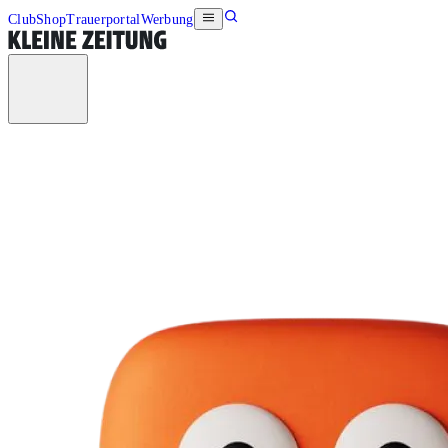
Club
Shop
Trauerportal
Werbung