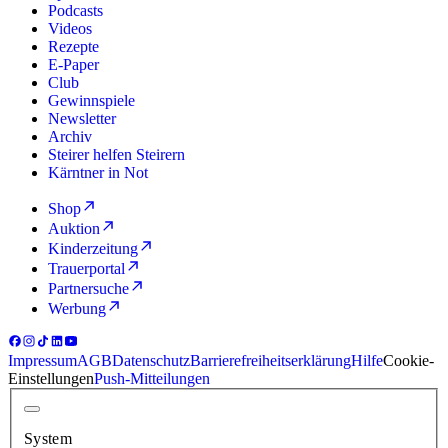
Podcasts
Videos
Rezepte
E-Paper
Club
Gewinnspiele
Newsletter
Archiv
Steirer helfen Steirern
Kärntner in Not
Shop
Auktion
Kinderzeitung
Trauerportal
Partnersuche
Werbung
Impressum
AGB
Datenschutz
Barrierefreiheitserklärung
Hilfe
Cookie-
Einstellungen
Push-Mitteilungen
System