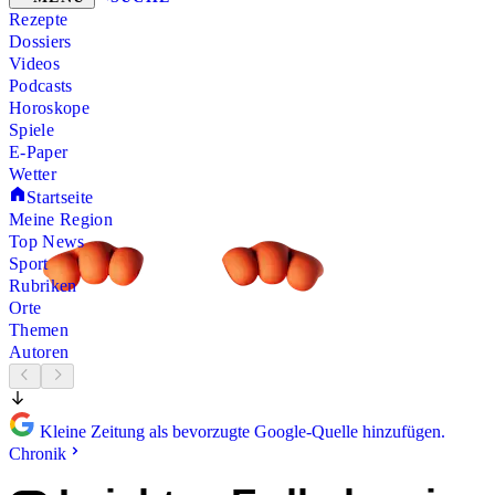
Rezepte
Dossiers
Videos
Podcasts
Horoskope
Spiele
E-Paper
Wetter
Startseite
Meine Region
Top News
Sport
Rubriken
Orte
Themen
Autoren
Kleine Zeitung als bevorzugte Google-Quelle hinzufügen.
Chronik