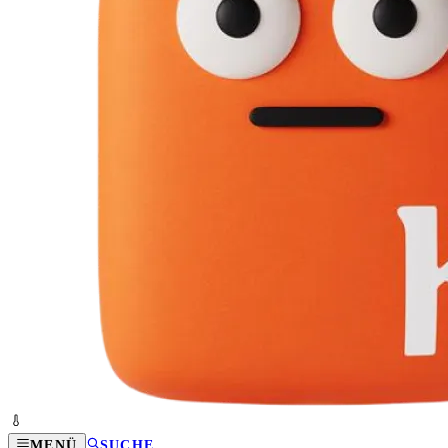
MENÜ
SUCHE