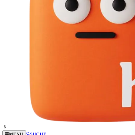
MENÜ
SUCHE