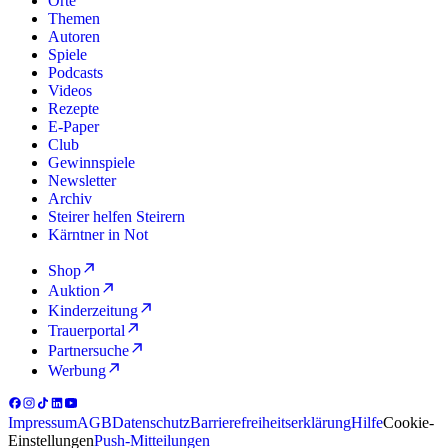
Orte
Themen
Autoren
Spiele
Podcasts
Videos
Rezepte
E-Paper
Club
Gewinnspiele
Newsletter
Archiv
Steirer helfen Steirern
Kärntner in Not
Shop
Auktion
Kinderzeitung
Trauerportal
Partnersuche
Werbung
Impressum
AGB
Datenschutz
Barrierefreiheitserklärung
Hilfe
Cookie-
Einstellungen
Push-Mitteilungen