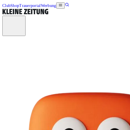
Club
Shop
Trauerportal
Werbung