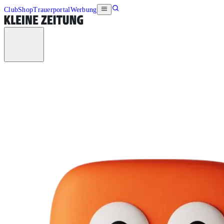
Club
Shop
Trauerportal
Werbung