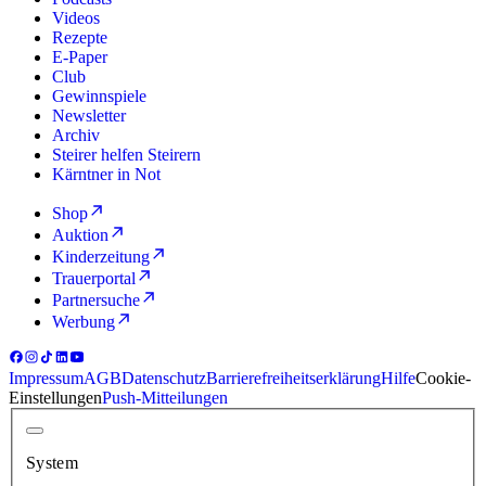
Videos
Rezepte
E-Paper
Club
Gewinnspiele
Newsletter
Archiv
Steirer helfen Steirern
Kärntner in Not
Shop
Auktion
Kinderzeitung
Trauerportal
Partnersuche
Werbung
Impressum
AGB
Datenschutz
Barrierefreiheitserklärung
Hilfe
Cookie-
Einstellungen
Push-Mitteilungen
System