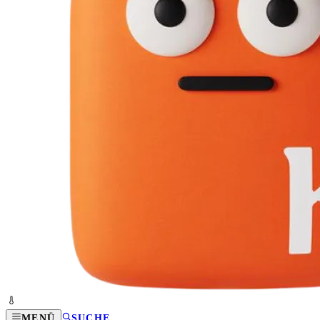
MENÜ
SUCHE