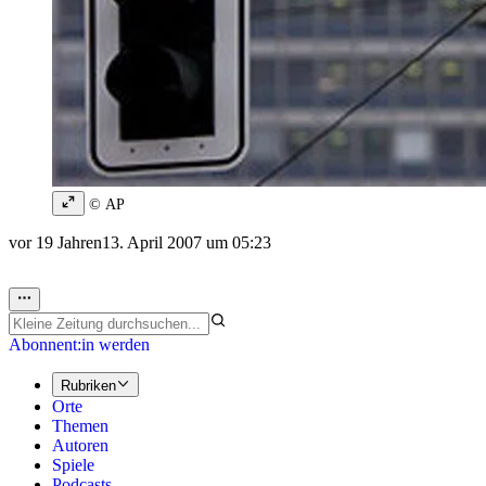
© AP
vor 19 Jahren
13. April 2007 um 05:23
Abonnent:in werden
Rubriken
Orte
Themen
Autoren
Spiele
Podcasts