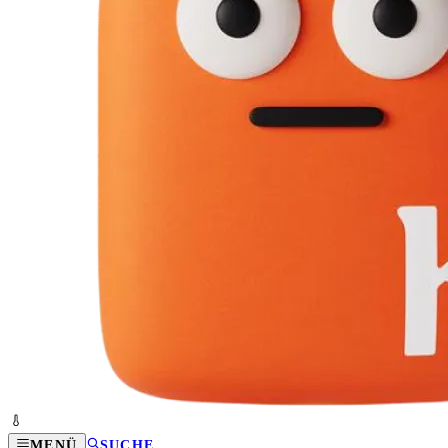
MENÜ
SUCHE