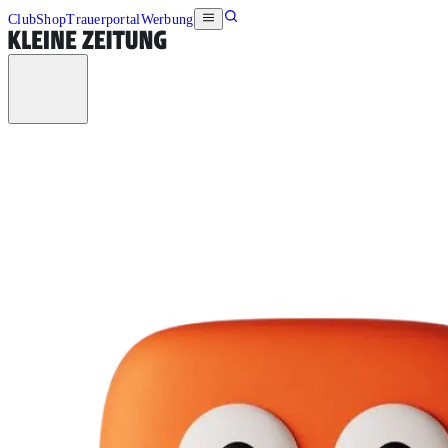
Club
Shop
Trauerportal
Werbung