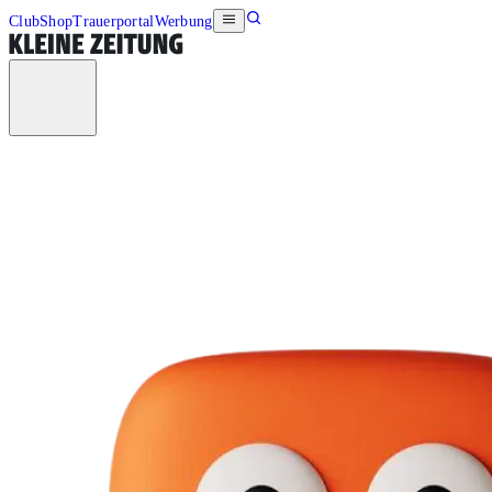
Club
Shop
Trauerportal
Werbung