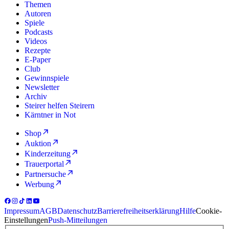
Themen
Autoren
Spiele
Podcasts
Videos
Rezepte
E-Paper
Club
Gewinnspiele
Newsletter
Archiv
Steirer helfen Steirern
Kärntner in Not
Shop
Auktion
Kinderzeitung
Trauerportal
Partnersuche
Werbung
Impressum
AGB
Datenschutz
Barrierefreiheitserklärung
Hilfe
Cookie-
Einstellungen
Push-Mitteilungen