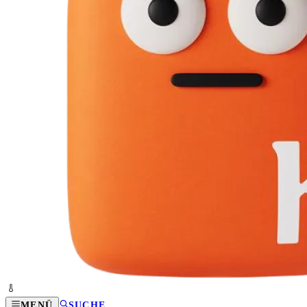
MENÜ
SUCHE