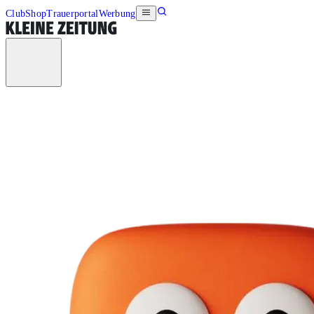
Club
Shop
Trauerportal
Werbung