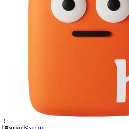
MENÜ
SUCHE