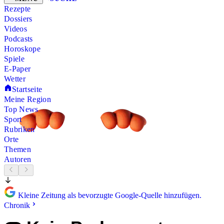
Rezepte
Dossiers
Videos
Podcasts
Horoskope
Spiele
E-Paper
Wetter
Startseite
Meine Region
Top News
Sport
Rubriken
Orte
Themen
Autoren
Kleine Zeitung als bevorzugte Google-Quelle hinzufügen.
Chronik