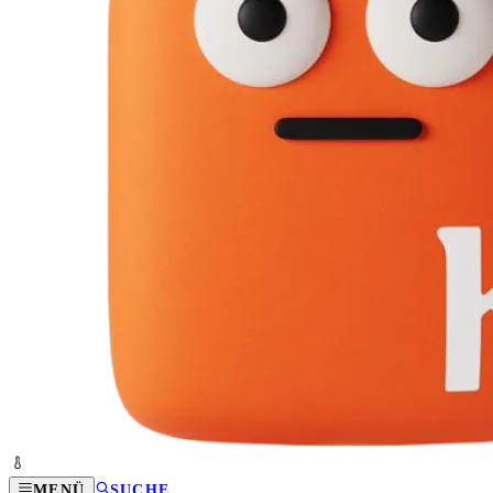
MENÜ
SUCHE