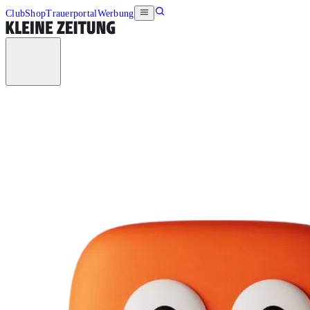
Club
Shop
Trauerportal
Werbung