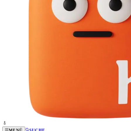
MENÜ
SUCHE