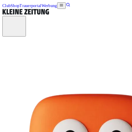
Club
Shop
Trauerportal
Werbung