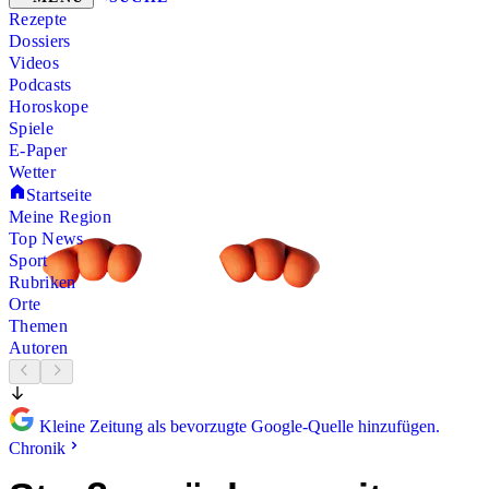
Rezepte
Dossiers
Videos
Podcasts
Horoskope
Spiele
E-Paper
Wetter
Startseite
Meine Region
Top News
Sport
Rubriken
Orte
Themen
Autoren
Kleine Zeitung als bevorzugte Google-Quelle hinzufügen.
Chronik