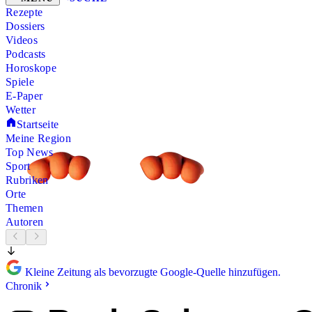
Rezepte
Dossiers
Videos
Podcasts
Horoskope
Spiele
E-Paper
Wetter
Startseite
Meine Region
Top News
Sport
Rubriken
Orte
Themen
Autoren
Kleine Zeitung als bevorzugte Google-Quelle hinzufügen.
Chronik