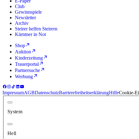
E-Paper
Club
Gewinnspiele
Newsletter
Archiv
Steirer helfen Steirern
Kärntner in Not
Shop
Auktion
Kinderzeitung
Trauerportal
Partnersuche
Werbung
Impressum
AGB
Datenschutz
Barrierefreiheitserklärung
Hilfe
Cookie-Ei
System
Hell