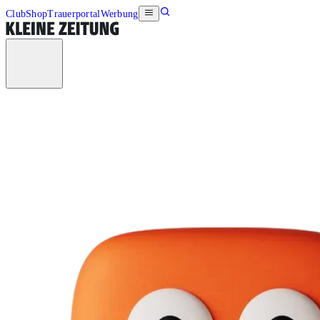
Club
Shop
Trauerportal
Werbung