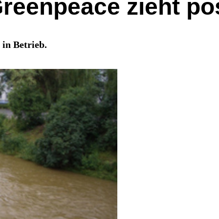
eenpeace zieht posi
in Betrieb.