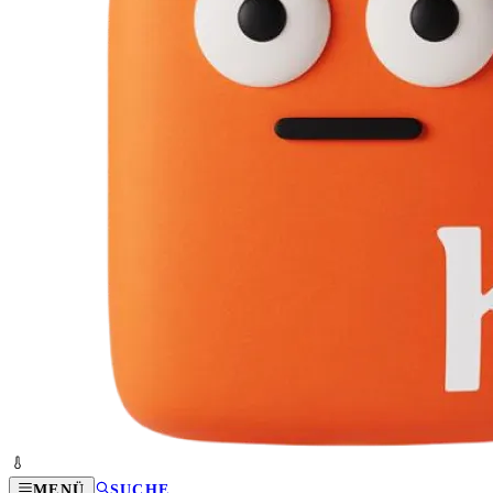
MENÜ
SUCHE