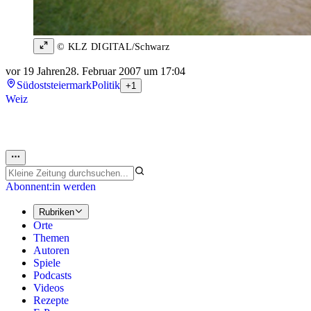
© KLZ DIGITAL/Schwarz
vor 19 Jahren
28. Februar 2007 um 17:04
Südoststeiermark
Politik
+1
Weiz
Abonnent:in werden
Rubriken
Orte
Themen
Autoren
Spiele
Podcasts
Videos
Rezepte