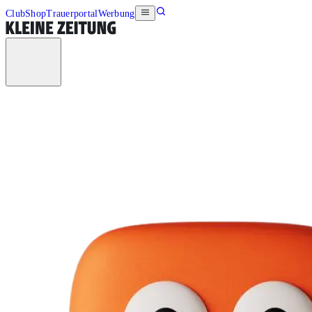
Club
Shop
Trauerportal
Werbung