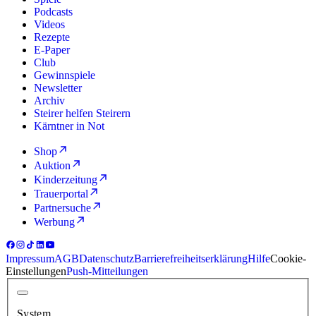
Podcasts
Videos
Rezepte
E-Paper
Club
Gewinnspiele
Newsletter
Archiv
Steirer helfen Steirern
Kärntner in Not
Shop
Auktion
Kinderzeitung
Trauerportal
Partnersuche
Werbung
Impressum
AGB
Datenschutz
Barrierefreiheitserklärung
Hilfe
Cookie-
Einstellungen
Push-Mitteilungen
System