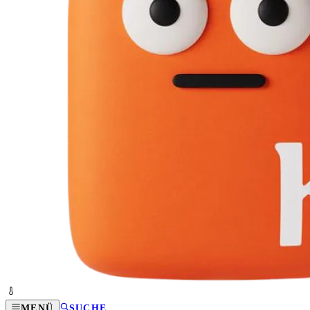
MENÜ
SUCHE