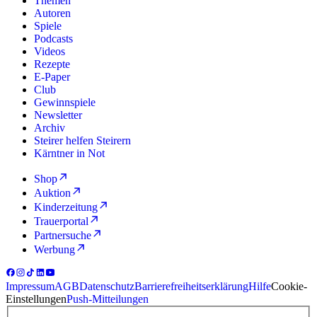
Themen
Autoren
Spiele
Podcasts
Videos
Rezepte
E-Paper
Club
Gewinnspiele
Newsletter
Archiv
Steirer helfen Steirern
Kärntner in Not
Shop
Auktion
Kinderzeitung
Trauerportal
Partnersuche
Werbung
Impressum
AGB
Datenschutz
Barrierefreiheitserklärung
Hilfe
Cookie-
Einstellungen
Push-Mitteilungen