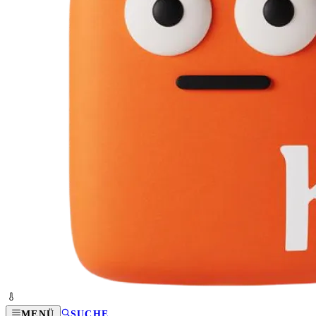
MENÜ
SUCHE