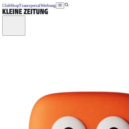
Club
Shop
Trauerportal
Werbung