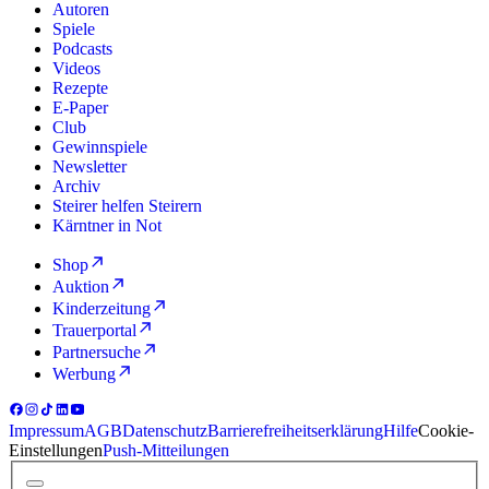
Autoren
Spiele
Podcasts
Videos
Rezepte
E-Paper
Club
Gewinnspiele
Newsletter
Archiv
Steirer helfen Steirern
Kärntner in Not
Shop
Auktion
Kinderzeitung
Trauerportal
Partnersuche
Werbung
Impressum
AGB
Datenschutz
Barrierefreiheitserklärung
Hilfe
Cookie-
Einstellungen
Push-Mitteilungen