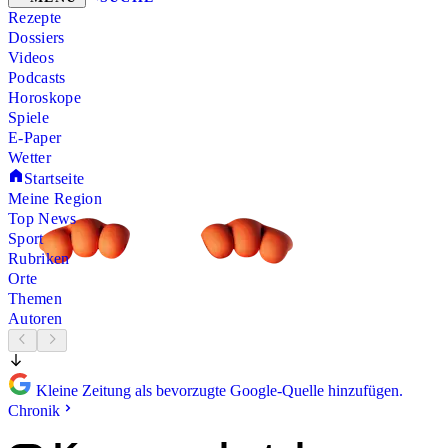
Rezepte
Dossiers
Videos
Podcasts
Horoskope
Spiele
E-Paper
Wetter
Startseite
Meine Region
Top News
Sport
Rubriken
Orte
Themen
Autoren
Kleine Zeitung als bevorzugte Google-Quelle hinzufügen.
Chronik