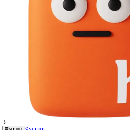
MENÜ
SUCHE