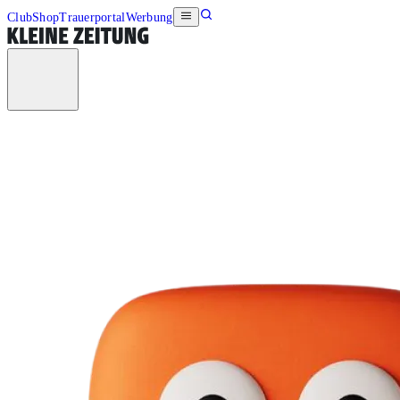
Club
Shop
Trauerportal
Werbung