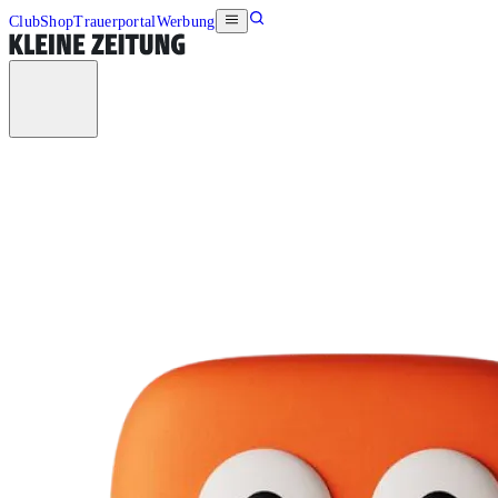
Club
Shop
Trauerportal
Werbung