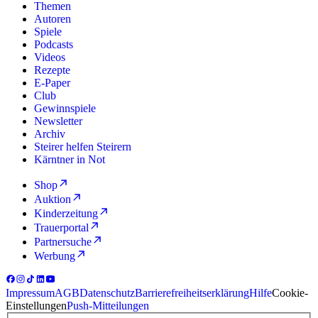
Themen
Autoren
Spiele
Podcasts
Videos
Rezepte
E-Paper
Club
Gewinnspiele
Newsletter
Archiv
Steirer helfen Steirern
Kärntner in Not
Shop
Auktion
Kinderzeitung
Trauerportal
Partnersuche
Werbung
Impressum
AGB
Datenschutz
Barrierefreiheitserklärung
Hilfe
Cookie-
Einstellungen
Push-Mitteilungen