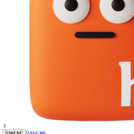
MENÜ
SUCHE