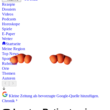
Rezepte
Dossiers
Videos
Podcasts
Horoskope
Spiele
E-Paper
Wetter
Startseite
Meine Region
Top News
Sport
Rubriken
Orte
Themen
Autoren
Kleine Zeitung als bevorzugte Google-Quelle hinzufügen.
Chronik