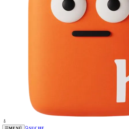
MENÜ
SUCHE