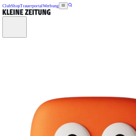
Club
Shop
Trauerportal
Werbung